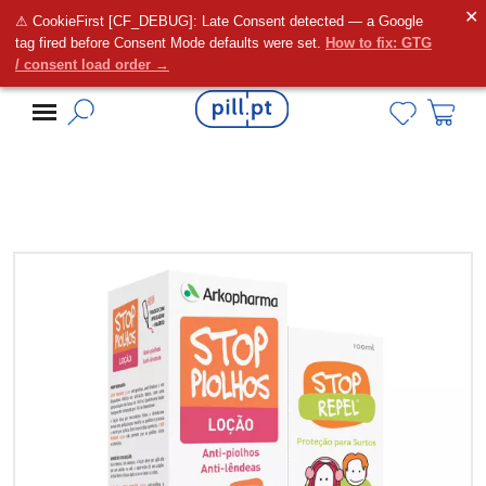
✕
⚠ CookieFirst [CF_DEBUG]: Late Consent detected — a Google
Alguma dúvida?
tag fired before Consent Mode defaults were set.
How to fix: GTG
/ consent load order →