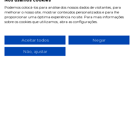
Nós usamos cookies
Política de cookies
Podemos colocá-los para análise dos nossos dados de visitantes, para
melhorar o nosso site, mostrar conteúdos personalizados e para lhe
Condições de campanhas
proporcionar uma óptima experiência no site. Para mais informações
sobre os cookies que utilizamos, abra as configurações.
Últimas notícias & Blog
Aceitar todos
Negar
Não, ajustar
2025 ©
pill.pt
. Todos os direitos reservados.