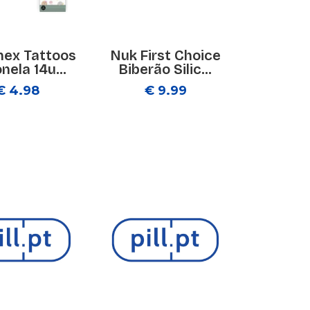
nex Tattoos
Nuk First Choice
nela 14u...
Biberão Silic...
€ 4.98
€ 9.99