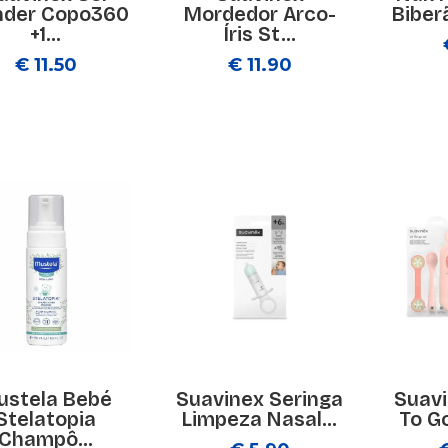
der Copo360
Mordedor Arco-
Biber
+1...
Íris St...
€ 11.50
€ 11.90
ustela Bebé
Suavinex Seringa
Suavi
Stelatopia
Limpeza Nasal...
To Go
Champô...