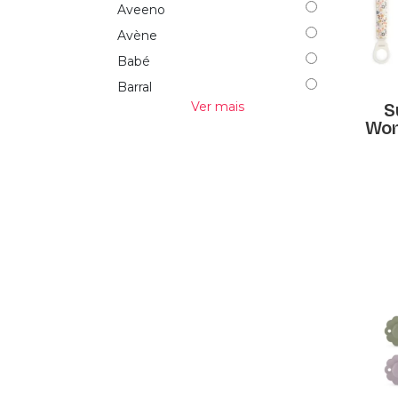
Aveeno
Avène
Babé
Barral
Ver mais
S
Bausch & Lomb
Won
Bepanthene
Bio-oil
Celsis
Chicco
Curaprox
D Aveia
Ducray
Elastolabo
Elgydium
Elmex
Enfamil