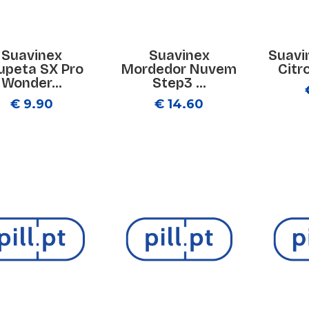
Suavinex
Suavinex
Suavi
upeta SX Pro
Mordedor Nuvem
Citro
Wonder...
Step3 ...
€ 9.90
€ 14.60