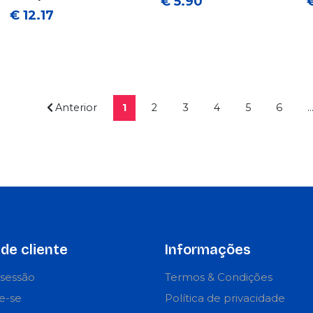
€ 5.90
€ 12.17
Anterior
1
2
3
4
5
6
..
de cliente
Informações
r sessão
Termos & Condições
e-se
Política de privacidade