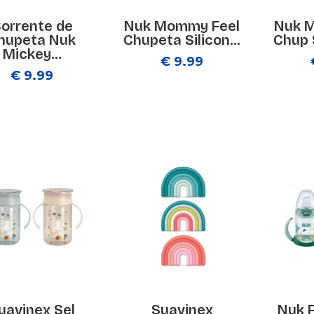
orrente de
Nuk Mommy Feel
Nuk 
hupeta Nuk
Chupeta Silicon...
Chup S
Mickey...
€ 9.99
€ 9.99
uavinex Sel
Suavinex
Nuk F