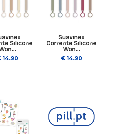
uavinex
Suavinex
nte Silicone
Corrente Silicone
Won...
Won...
€ 14.90
€ 14.90