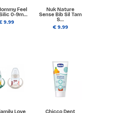
Mommy Feel
Nuk Nature
ilic 0-9m...
Sense Bib Sil Tam
S...
€ 9.99
€ 9.99
amily Love
Chicco Dent