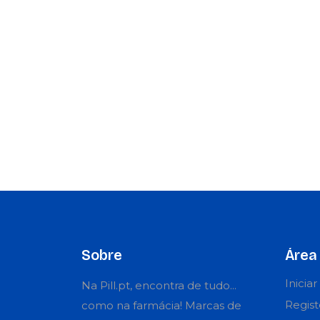
Sobre
Área 
Inicia
Na Pill.pt, encontra de tudo...
Regist
como na farmácia! Marcas de