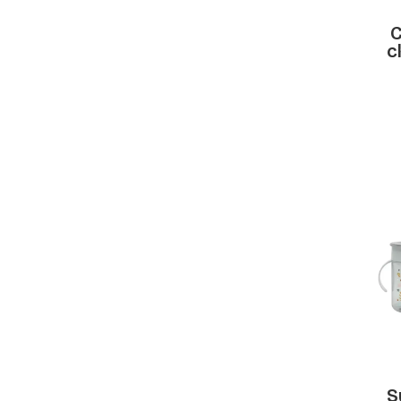
Mustela
C
My Pharma
c
Natalben
Nestlé
Nexcare
Nexcare
Novalac
NUK
Nutriben
Nutricia
Oleoban
Papillon
Perrigo
Pharma Nord
Resource
S