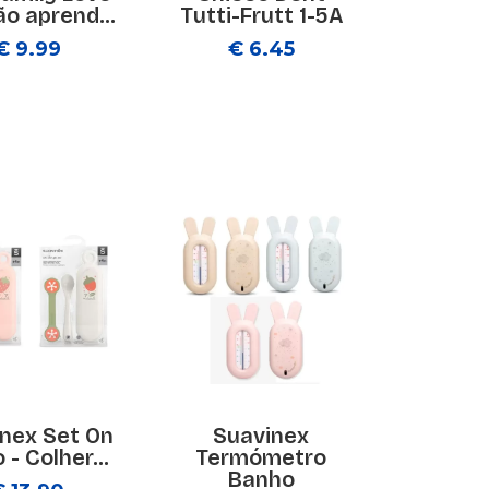
ão aprend...
Tutti-Frutt 1-5A
€ 9.99
€ 6.45
nex Set On
Suavinex
 - Colher...
Termómetro
Banho