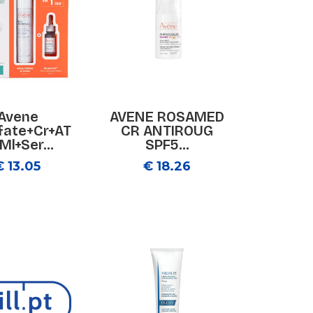
Avene
AVENE ROSAMED
fate+Cr+AT
CR ANTIROUG
Ml+Ser...
SPF5...
€ 13.05
€ 18.26