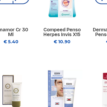
namor Cr 30
Compeed Penso
Derma
Ml
Herpes Invis X15
Pens
€ 5.40
€ 10.90