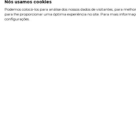
Nós usamos cookies
Podemos colocá-los para análise dos nossos dados de visitantes, para melhor
para lhe proporcionar uma óptima experiência no site. Para mais informaçõe
configurações.
Sobre
Área 
Inicia
Na Pill.pt, encontra de tudo...
Regist
como na farmácia! Marcas de
confiança, com preços acessíveis.
Recup