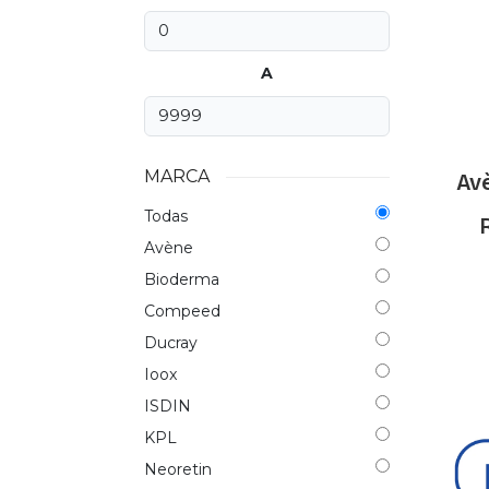
A
MARCA
Av
Todas
Avène
Bioderma
Compeed
Ducray
Ioox
ISDIN
KPL
Neoretin