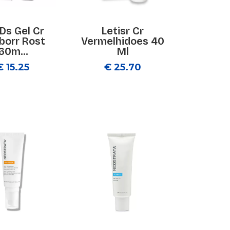
 Ds Gel Cr
Letisr Cr
borr Rost
Vermelhidoes 40
60m...
Ml
€ 15.25
€ 25.70