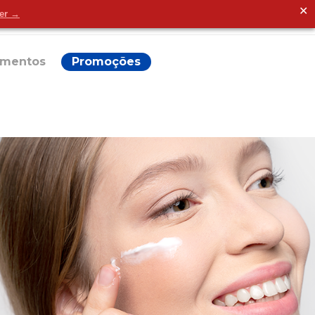
✕
der →
Alguma dúvida?
ementos
Promoções