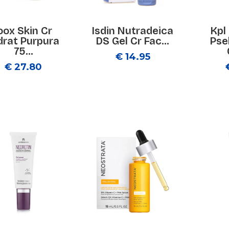
oox Skin Cr
Isdin Nutradeica
Kpl
drat Purpura
DS Gel Cr Fac...
Pse
75...
€ 14.95
€ 27.80