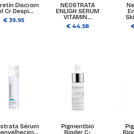
retin Discrom
NEOSTRATA
Ne
l Cr Despi...
ENLIGH SERUM
En
VITAMIN...
Ski
€ 39.95
€ 44.58
strata Sérum
Pigmentbio
Pi
ienvelhecim...
Bioder C-
Bio