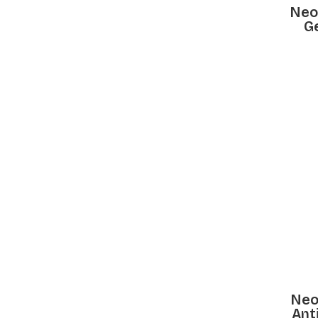
Neo
Ge
Neo
Ant