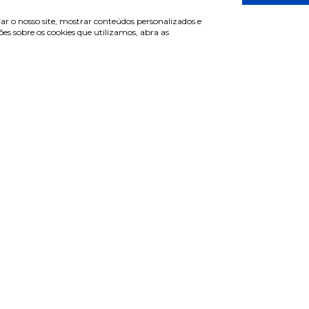
€ 23.45
€ 24.45
ar o nosso site, mostrar conteúdos personalizados e
s sobre os cookies que utilizamos, abra as
Anterior
1
2
Pr
de cliente
Informações
r sessão
Termos & Condições
e-se
Política de privacidade
erar password
Política de cookies