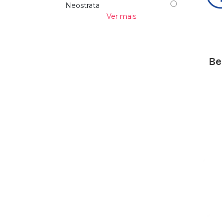
Neostrata
Ver mais
Neutrogena
SVR
Uriage
Be