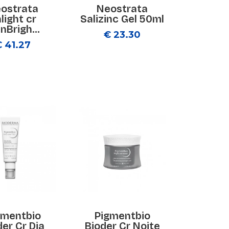
ostrata
Neostrata
light cr
Salizinc Gel 50ml
nBrigh...
€ 23.30
€ 41.27
gmentbio
Pigmentbio
der Cr Dia
Bioder Cr Noite