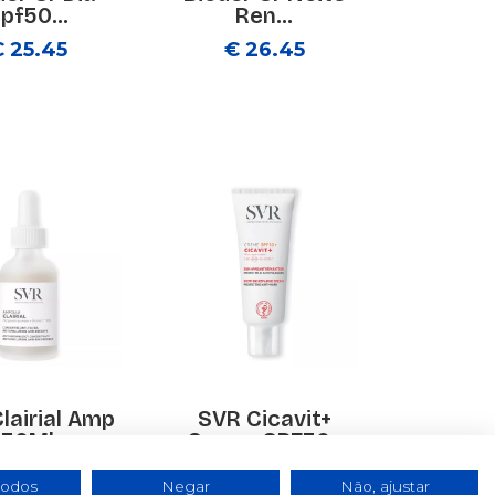
pf50...
Ren...
€ 25.45
€ 26.45
lairial Amp
SVR Cicavit+
30Ml
Creme SPF50+
40ml
€ 26.35
todos
Negar
Não, ajustar