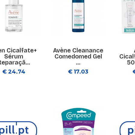
èn Cicalfate+
Avène Cleanance
Sérum
Comedomed Gel
Cical
Reparaçã...
...
50
€ 24.74
€ 17.03