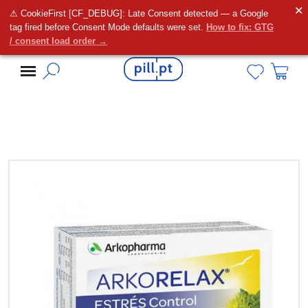
✕
⚠ CookieFirst [CF_DEBUG]: Late Consent detected — a Google
Alguma dúvida?
tag fired before Consent Mode defaults were set.
How to fix: GTG
/ consent load order →