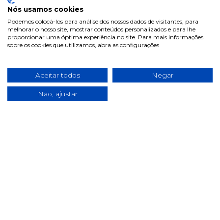
Informações
Nós usamos cookies
Podemos colocá-los para análise dos nossos dados de visitantes, para
Termos & Condições
melhorar o nosso site, mostrar conteúdos personalizados e para lhe
proporcionar uma óptima experiência no site. Para mais informações
Política de privacidade
sobre os cookies que utilizamos, abra as configurações.
Política de cookies
Condições de campanhas
Aceitar todos
Negar
Últimas notícias & Blog
Não, ajustar