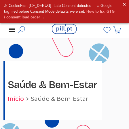
✕
⚠ CookieFirst [CF_DEBUG]: Late Consent detected — a Google
Alguma dúvida?
tag fired before Consent Mode defaults were set.
How to fix: GTG
/ consent load order →
Saúde & Bem-Estar
Início
Saúde & Bem-Estar