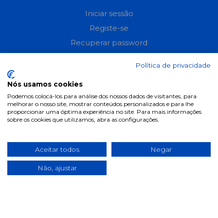
Iniciar sessão
Registe-se
Recuperar password
Perguntas frequentes
Política de privacidade
Informações
Nós usamos cookies
Podemos colocá-los para análise dos nossos dados de visitantes, para
Termos & Condições
melhorar o nosso site, mostrar conteúdos personalizados e para lhe
proporcionar uma óptima experiência no site. Para mais informações
Política de privacidade
sobre os cookies que utilizamos, abra as configurações.
Política de cookies
Condições de campanhas
Aceitar todos
Negar
Últimas notícias & Blog
Não, ajustar