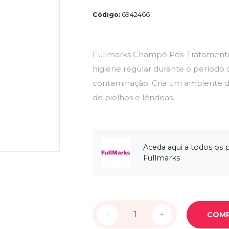
Código:
6942466
Fullmarks Champô Pós-Tratamento A
higiene regular durante o período 
contaminação. Cria um ambiente d
de piolhos e lêndeas.
Aceda aqui a todos os 
Fullmarks
-
-
+
+
COM