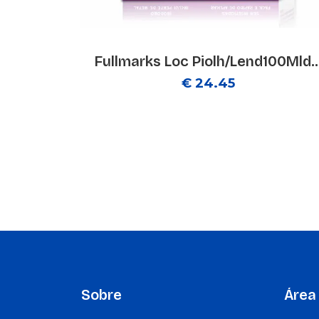
Fullmarks Loc Piolh/Lend100Mld..
€ 24.45
Sobre
Área 