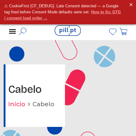
✕
⚠ CookieFirst [CF_DEBUG]: Late Consent detected — a Google
Alguma dúvida?
tag fired before Consent Mode defaults were set.
How to fix: GTG
/ consent load order →
Cabelo
Início
Cabelo