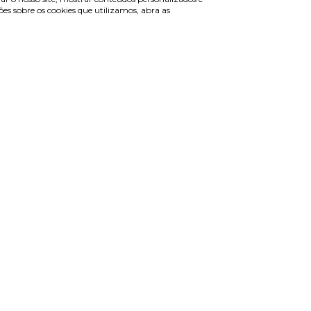
s sobre os cookies que utilizamos, abra as
de cliente
Informações
r sessão
Termos & Condições
e-se
Política de privacidade
erar password
Política de cookies
ntas frequentes
Condições de campanhas
Últimas notícias & Blog