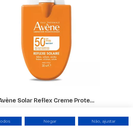
Avène Solar Reflex Creme Prote...
€ 6.88
€ 12.50
todos
Negar
Não, ajustar