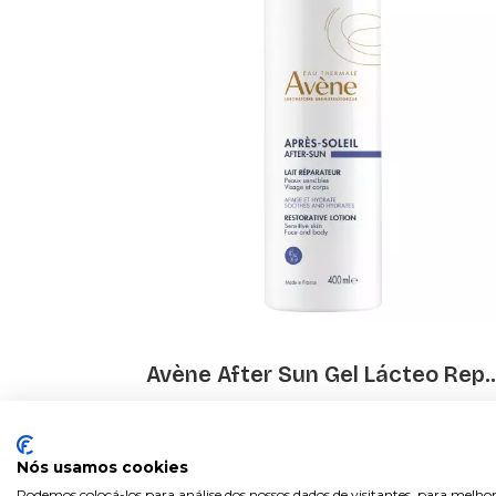
Avène After Sun Gel Lácteo Rep..
€ 12.07
€ 21.95
Nós usamos cookies
Podemos colocá-los para análise dos nossos dados de visitantes, para melhor