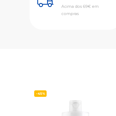
Acima dos 69€ em
compras
-45%
ós-So...