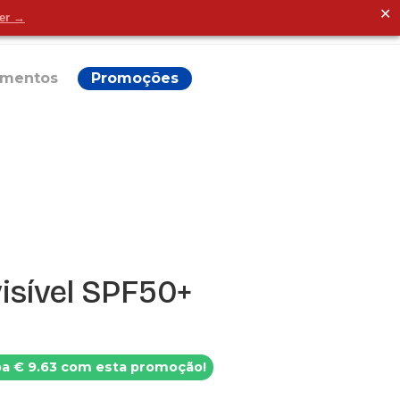
✕
der →
Alguma dúvida?
ementos
Promoções
isível SPF50+
a € 9.63 com esta promoção!