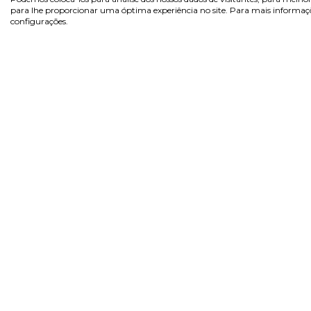
para lhe proporcionar uma óptima experiência no site. Para mais informaçõe
configurações.
Sobre
Área 
Inicia
Na Pill.pt, encontra de tudo...
Regist
como na farmácia! Marcas de
confiança, com preços acessíveis.
Recup
Pergu