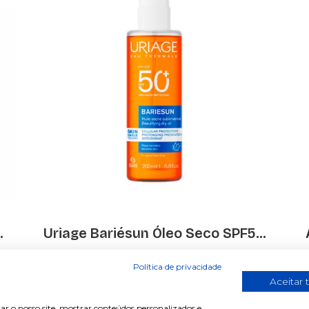
.
Uriage Bariésun Óleo Seco SPF5...
€ 14.00
€ 27.99
Política de privacidade
Aceitar 
ar o nosso site, mostrar conteúdos personalizados e