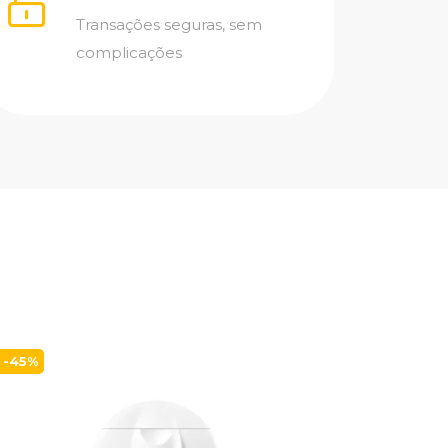
Transações seguras, sem
complicações
-45%
CeraVe 