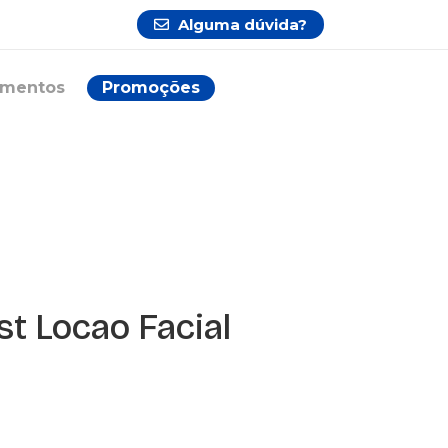
Alguma dúvida?
ementos
Promoções
t Locao Facial