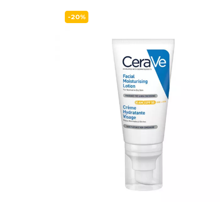
-20%
geiro...