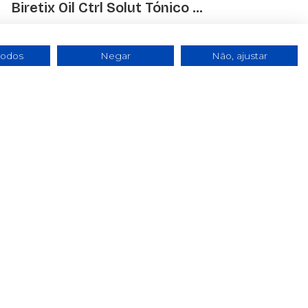
Biretix Oil Ctrl Solut Tónico ...
€ 17.65
todos
Negar
Não, ajustar