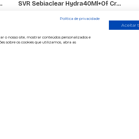
.
SVR Sebiaclear Hydra40Ml+Of Cr...
€ 13.45
Política de privacidade
Aceitar 
ar o nosso site, mostrar conteúdos personalizados e
s sobre os cookies que utilizamos, abra as
de cliente
Informações
r sessão
Termos & Condições
e-se
Política de privacidade
erar password
Política de cookies