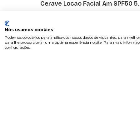
Cerave Locao Facial Am SPF50 5..
€ 10.56
€ 13.20
Nós usamos cookies
Podemos colocá-los para análise dos nossos dados de visitantes, para melhor
para lhe proporcionar uma óptima experiência no site. Para mais informaçõe
configurações.
Sobre
Área 
Inicia
Na Pill.pt, encontra de tudo...
Regist
como na farmácia! Marcas de
confiança, com preços acessíveis.
Recup