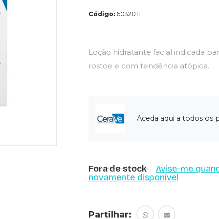
Código:
6032011
Loção hidratante facial indicada pa
rostoe e com tendência atópica.
Aceda aqui a todos os 
Fora de stock
Avise-me quand
novamente disponível
Partilhar: