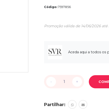
Código:
7597856
Promoção válida de 14/06/2026 até
Aceda aqui a todos os
-
-
+
+
COM
Partilhar: