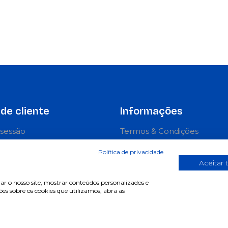
de cliente
Informações
r sessão
Termos & Condições
e-se
Política de privacidade
Política de privacidade
erar password
Política de cookies
Aceitar 
ntas frequentes
Condições de campanhas
ar o nosso site, mostrar conteúdos personalizados e
s sobre os cookies que utilizamos, abra as
Últimas notícias & Blog