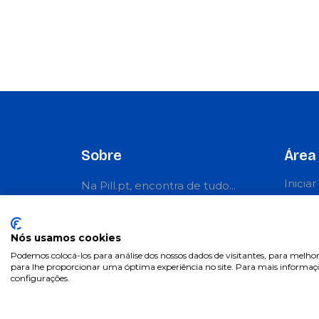
Sobre
Área 
Inicia
Na Pill.pt, encontra de tudo...
Regist
como na farmácia! Marcas de
confiança, com preços acessíveis.
Recup
Nós usamos cookies
Pergu
Podemos colocá-los para análise dos nossos dados de visitantes, para melhor
para lhe proporcionar uma óptima experiência no site. Para mais informaçõe
configurações.