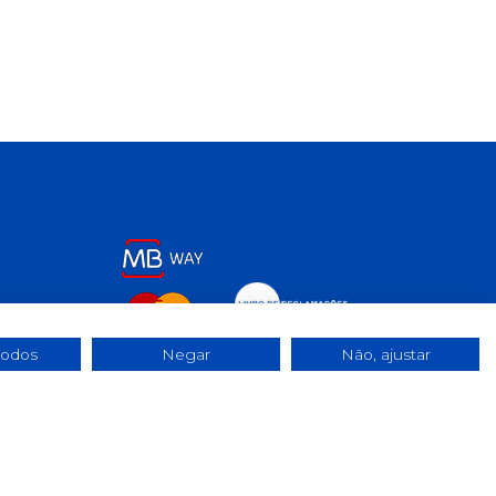
todos
Negar
Não, ajustar