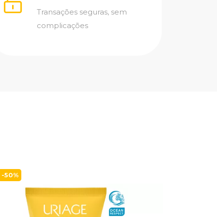
Transações seguras, sem
complicações
-50%
Svr Sen