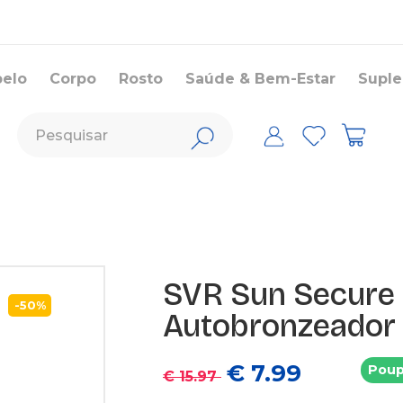
belo
Corpo
Rosto
Saúde & Bem-Estar
Supl
SVR Sun Secure
-50%
Autobronzeador
€ 7.99
Poup
€ 15.97