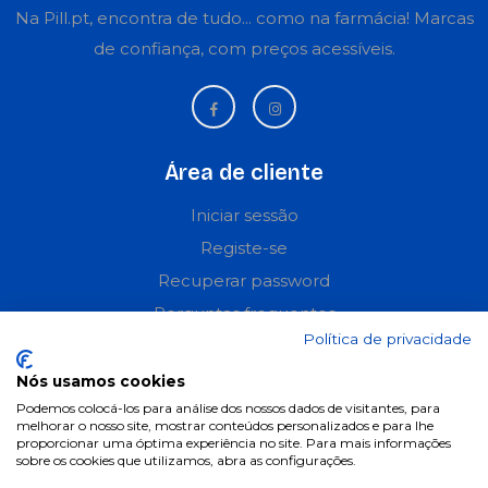
Na Pill.pt, encontra de tudo... como na farmácia! Marcas
de confiança, com preços acessíveis.
Área de cliente
Iniciar sessão
Registe-se
Recuperar password
Perguntas frequentes
Política de privacidade
Informações
Nós usamos cookies
Podemos colocá-los para análise dos nossos dados de visitantes, para
Termos & Condições
melhorar o nosso site, mostrar conteúdos personalizados e para lhe
Política de privacidade
proporcionar uma óptima experiência no site. Para mais informações
sobre os cookies que utilizamos, abra as configurações.
Política de cookies