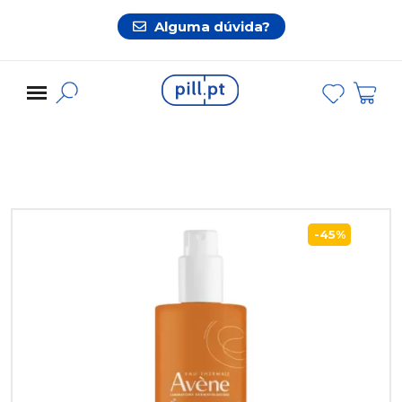
Alguma dúvida?
-45%