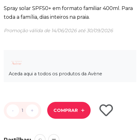
Spray solar SPF50+ em formato familiar 400ml. Para
toda a família, dias inteiros na praia.
Promoção válida de 14/06/2026 até 30/09/2026
Aceda aqui a todos os produtos da Avène
-
-
+
+
COMPRAR
Partilhar: