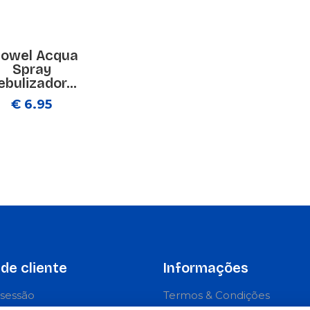
towel Acqua
Spray
bulizador...
€ 6.95
de cliente
Informações
r sessão
Termos & Condições