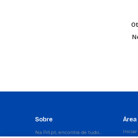
O
Ne
Sobre
Área 
Inicia
Na Pill.pt, encontra de tudo...