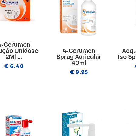
A-Cerumen
A-Cerumen
Acqu
ução Unidose
Spray Auricular
Iso Sp
2Ml ...
40ml
€ 6.40
€ 9.95