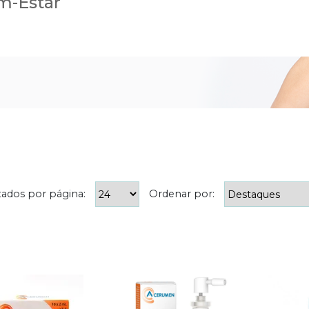
m-Estar
tados por página:
Ordenar por: