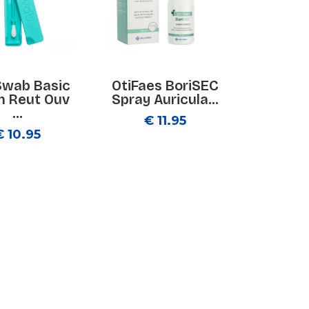
Swab Basic
OtiFaes BoriSEC
n Reut Ouv
Spray Auricula...
...
€ 11.95
€ 10.95