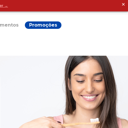
✕
der →
Alguma dúvida?
ementos
Promoções