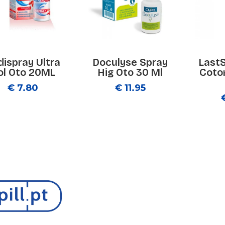
dispray Ultra
Doculyse Spray
Last
ol Oto 20ML
Hig Oto 30 Ml
Coto
€ 7.80
€ 11.95