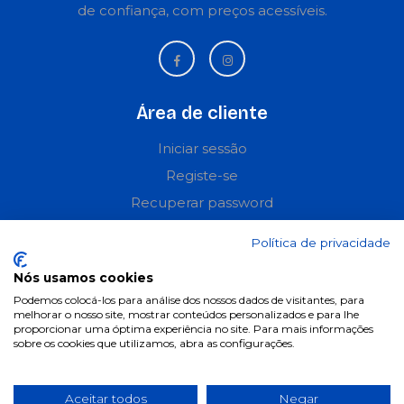
de confiança, com preços acessíveis.
Área de cliente
Iniciar sessão
Registe-se
Recuperar password
Perguntas frequentes
Política de privacidade
Informações
Nós usamos cookies
Podemos colocá-los para análise dos nossos dados de visitantes, para
Termos & Condições
melhorar o nosso site, mostrar conteúdos personalizados e para lhe
proporcionar uma óptima experiência no site. Para mais informações
Política de privacidade
sobre os cookies que utilizamos, abra as configurações.
Política de cookies
Condições de campanhas
Aceitar todos
Negar