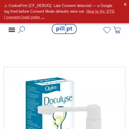
✕
⚠ CookieFirst [CF_DEBUG]: Late Consent detected — a Google
Alguma dúvida?
tag fired before Consent Mode defaults were set.
How to fix: GTG
/ consent load order →