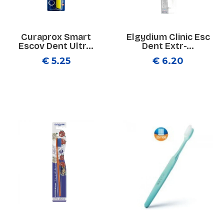
Curaprox Smart
Elgydium Clinic Esc
Escov Dent Ultr...
Dent Extr-...
€ 5.25
€ 6.20