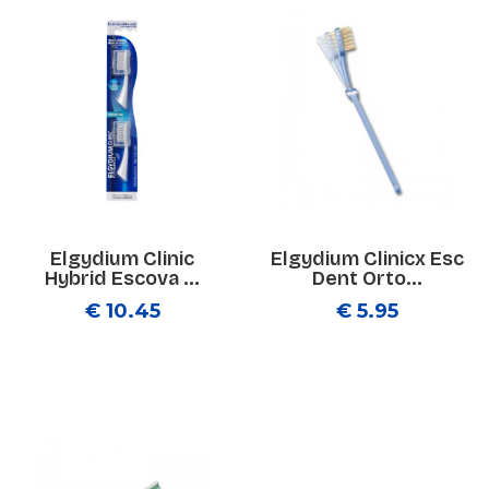
Elgydium Clinic
Elgydium Clinicx Esc
Hybrid Escova ...
Dent Orto...
€ 10.45
€ 5.95