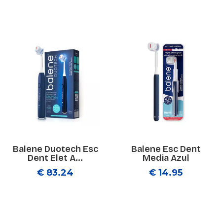
Balene Duotech Esc
Balene Esc Dent
Dent Elet A...
Media Azul
€ 83.24
€ 14.95