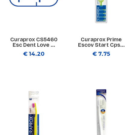
Curaprox CS5460
Curaprox Prime
Esc Dent Love ...
Escov Start Cps...
€ 14.20
€ 7.75