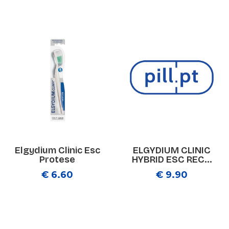
Elgydium Clinic Esc
ELGYDIUM CLINIC
Protese
HYBRID ESC REC...
€ 6.60
€ 9.90