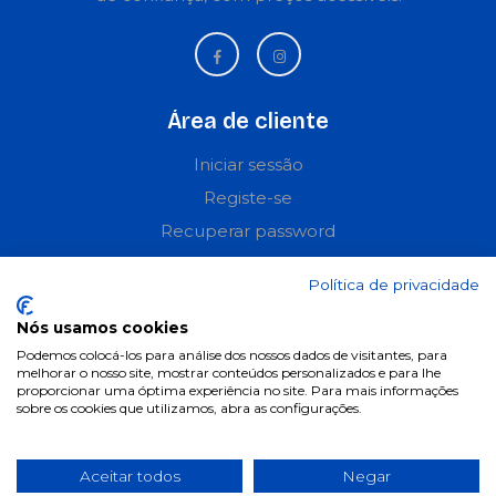
Área de cliente
Iniciar sessão
Registe-se
Recuperar password
Perguntas frequentes
Política de privacidade
Informações
Nós usamos cookies
Podemos colocá-los para análise dos nossos dados de visitantes, para
Termos & Condições
melhorar o nosso site, mostrar conteúdos personalizados e para lhe
proporcionar uma óptima experiência no site. Para mais informações
Política de privacidade
sobre os cookies que utilizamos, abra as configurações.
Política de cookies
Condições de campanhas
Aceitar todos
Negar