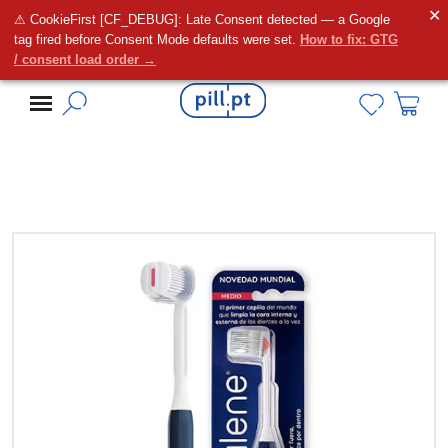
✕
⚠ CookieFirst [CF_DEBUG]: Late Consent detected — a Google
Alguma dúvida?
tag fired before Consent Mode defaults were set.
How to fix: GTG
/ consent load order →