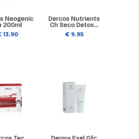
s Neogenic
Dercos Nutrients
h 200ml
Ch Seco Detox...
€ 13.90
€ 9.95
rcos Tec
Derma Exel Gfc