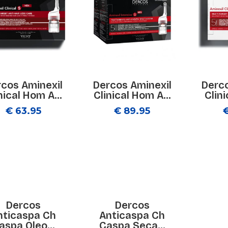
cos Aminexil
Dercos Aminexil
Derco
nical Hom A...
Clinical Hom A...
Clini
€ 63.95
€ 89.95
Dercos
Dercos
nticaspa Ch
Anticaspa Ch
aspa Oleo...
Caspa Seca...