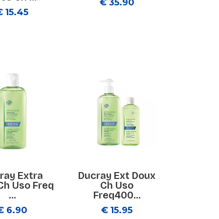
€ 35.90
€ 15.45
ray Extra
Ducray Ext Doux
Ch Uso Freq
Ch Uso
...
Freq400...
€ 6.90
€ 15.95