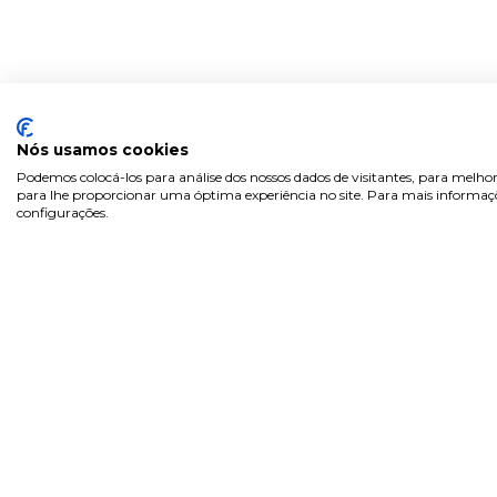
Nós usamos cookies
Podemos colocá-los para análise dos nossos dados de visitantes, para melhor
para lhe proporcionar uma óptima experiência no site. Para mais informaçõe
configurações.
Sobre
Área 
Inicia
Na Pill.pt, encontra de tudo...
Regist
como na farmácia! Marcas de
confiança, com preços acessíveis.
Recup
Pergu