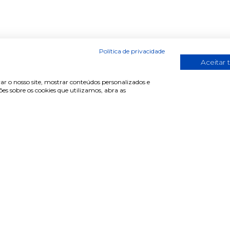
Política de privacidade
Anterior
1
2
3
4
5
6
.
Aceitar 
ar o nosso site, mostrar conteúdos personalizados e
s sobre os cookies que utilizamos, abra as
de cliente
Informações
r sessão
Termos & Condições
e-se
Política de privacidade
erar password
Política de cookies
ntas frequentes
Condições de campanhas