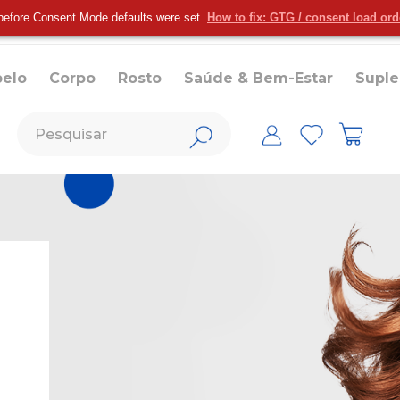
before Consent Mode defaults were set.
How to fix: GTG / consent load or
belo
Corpo
Rosto
Saúde & Bem-Estar
Supl