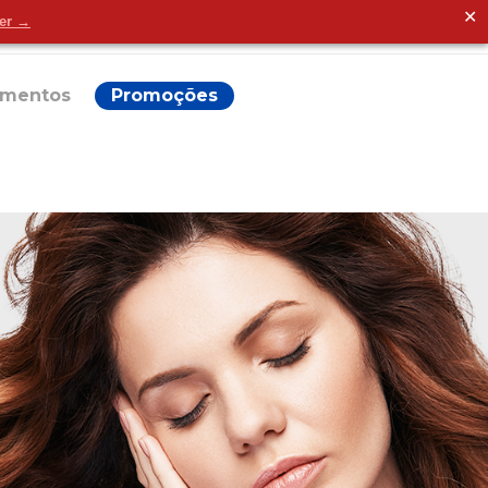
✕
der →
Alguma dúvida?
ementos
Promoções