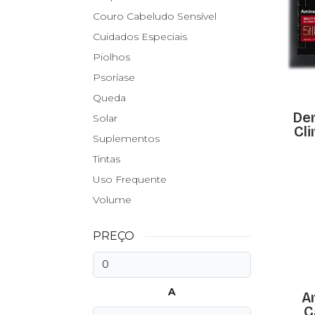
Couro Cabeludo Sensível
Cuidados Especiais
Piolhos
Psoríase
Queda
Der
Solar
Cli
Suplementos
Tintas
Uso Frequente
Volume
PREÇO
A
A
C