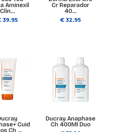
a Aminexil
Cr Reparador
Clin...
40...
€ 39.95
€ 32.95
Ducray
Ducray Anaphase
hase+ Cuid
Ch 400Ml Duo
os Ch ...