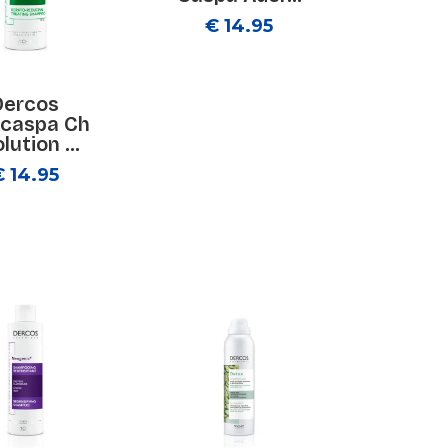
€ 14.95
Dercos
icaspa Ch
lution ...
€ 14.95