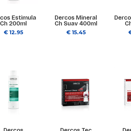
cos Estimula
Dercos Mineral
Derco
Ch 200ml
Ch Suav 400ml
C
€ 12.95
€ 15.45
Dercos
Dercos Tec
De