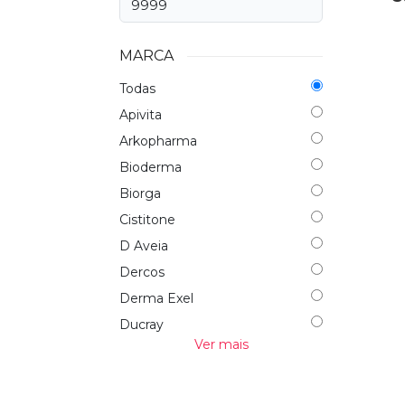
MARCA
Todas
Apivita
Arkopharma
Bioderma
Biorga
Cistitone
D Aveia
Dercos
Derma Exel
Ducray
Ver mais
Edol
Farline
Farline