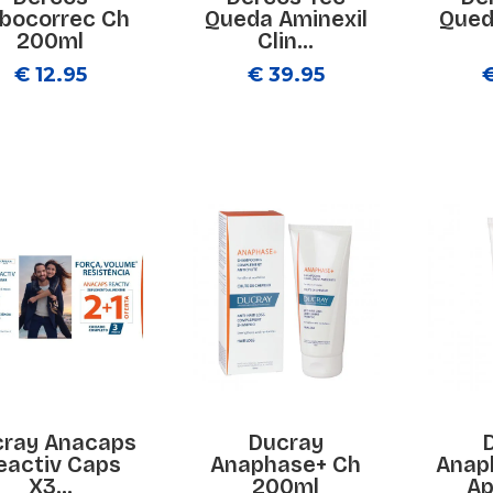
bocorrec Ch
Queda Aminexil
Qued
200ml
Clin...
€ 12.95
€ 39.95
cray Anacaps
Ducray
eactiv Caps
Anaphase+ Ch
Anap
X3...
200ml
Ap