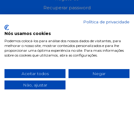
Recuperar password
Perguntas frequentes
Política de privacidade
Informações
Nós usamos cookies
Podemos colocá-los para análise dos nossos dados de visitantes, para
Termos & Condições
melhorar o nosso site, mostrar conteúdos personalizados e para lhe
proporcionar uma óptima experiência no site. Para mais informações
Política de privacidade
sobre os cookies que utilizamos, abra as configurações.
Política de cookies
Condições de campanhas
Aceitar todos
Negar
Últimas notícias & Blog
Não, ajustar