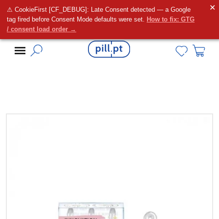
✕
⚠ CookieFirst [CF_DEBUG]: Late Consent detected — a Google
Alguma dúvida?
tag fired before Consent Mode defaults were set.
How to fix: GTG
/ consent load order →