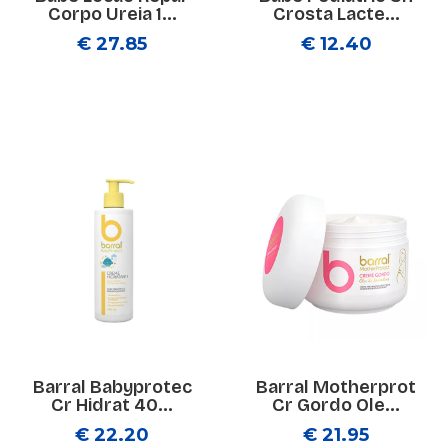
Corpo Ureia 1...
Crosta Lacte...
€ 27.85
€ 12.40
Barral Babyprotec
Barral Motherprot
Cr Hidrat 40...
Cr Gordo Ole...
€ 22.20
€ 21.95