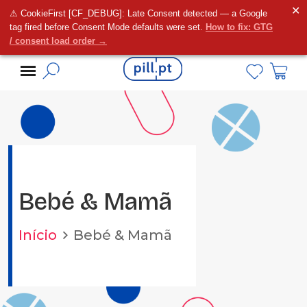
✕
⚠ CookieFirst [CF_DEBUG]: Late Consent detected — a Google
Alguma dúvida?
tag fired before Consent Mode defaults were set.
How to fix: GTG
/ consent load order →
Bebé & Mamã
Início
Bebé & Mamã