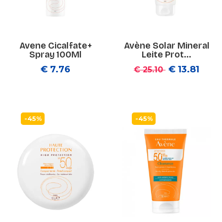
Avene Cicalfate+
Avène Solar Mineral
Spray 100Ml
Leite Prot...
€ 7.76
€ 13.81
€ 25.10
-45%
-45%