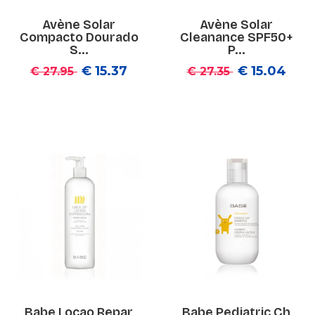
Avène Solar
Avène Solar
Compacto Dourado
Cleanance SPF50+
S...
P...
€ 15.37
€ 15.04
€ 27.95
€ 27.35
Babe Locao Repar
Babe Pediatric Ch