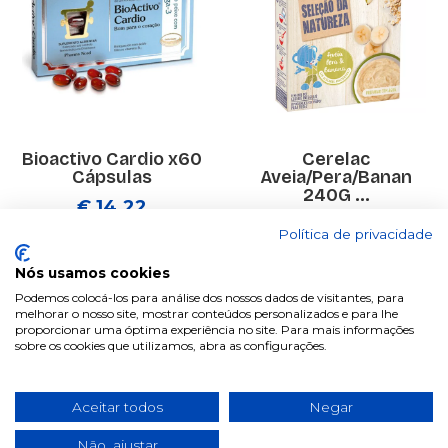
Bioactivo Cardio x60
Cerelac
Cápsulas
Aveia/Pera/Banan
240G ...
€ 14.22
€ 4.36
Política de privacidade
Nós usamos cookies
Podemos colocá-los para análise dos nossos dados de visitantes, para
melhorar o nosso site, mostrar conteúdos personalizados e para lhe
proporcionar uma óptima experiência no site. Para mais informações
sobre os cookies que utilizamos, abra as configurações.
Anterior
1
2
3
4
5
6
...
26
Aceitar todos
Negar
27
Não, ajustar