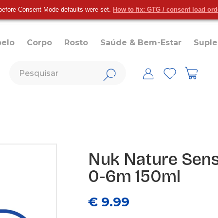
before Consent Mode defaults were set.
How to fix: GTG / consent load or
belo
Corpo
Rosto
Saúde & Bem-Estar
Supl
Nuk Nature Sens
0-6m 150ml
€ 9.99