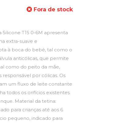
Fora de stock
a Silicone T1S 0-6M apresenta
na extra-suave e
apta à boca do bebé, tal como o
vula anticólicas, que permite
tal como do peito da mãe,
s responsável por cólicas. Os
uram um fluxo de leite constante
a todos os orifícios existentes
nque. Material da tetina:
icado para crianças até aos 6
fício pequeno, indicado para