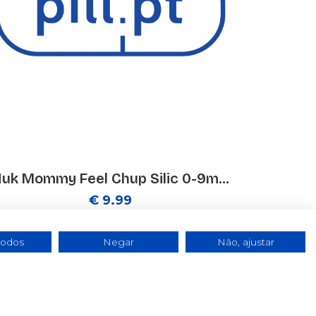
uk Mommy Feel Chup Silic 0-9m...
€ 9.99
todos
Negar
Não, ajustar