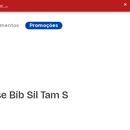
✕
der →
Alguma dúvida?
ementos
Promoções
e Bib Sil Tam S