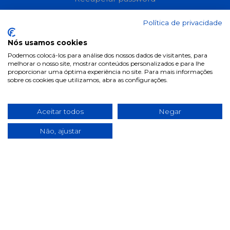
Perguntas frequentes
Política de privacidade
Informações
Nós usamos cookies
Podemos colocá-los para análise dos nossos dados de visitantes, para
Termos & Condições
melhorar o nosso site, mostrar conteúdos personalizados e para lhe
proporcionar uma óptima experiência no site. Para mais informações
Política de privacidade
sobre os cookies que utilizamos, abra as configurações.
Política de cookies
Condições de campanhas
Aceitar todos
Negar
Últimas notícias & Blog
Não, ajustar