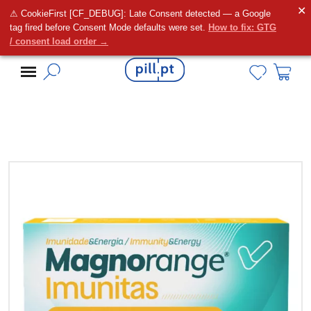
✕
⚠ CookieFirst [CF_DEBUG]: Late Consent detected — a Google
Alguma dúvida?
tag fired before Consent Mode defaults were set.
How to fix: GTG
/ consent load order →