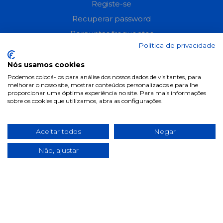
Registe-se
Recuperar password
Perguntas frequentes
Política de privacidade
Informações
Nós usamos cookies
Podemos colocá-los para análise dos nossos dados de visitantes, para
Termos & Condições
melhorar o nosso site, mostrar conteúdos personalizados e para lhe
proporcionar uma óptima experiência no site. Para mais informações
Política de privacidade
sobre os cookies que utilizamos, abra as configurações.
Política de cookies
Condições de campanhas
Aceitar todos
Negar
Últimas notícias & Blog
Não, ajustar