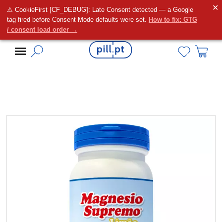
✕
⚠ CookieFirst [CF_DEBUG]: Late Consent detected — a Google
Alguma dúvida?
tag fired before Consent Mode defaults were set.
How to fix: GTG
/ consent load order →