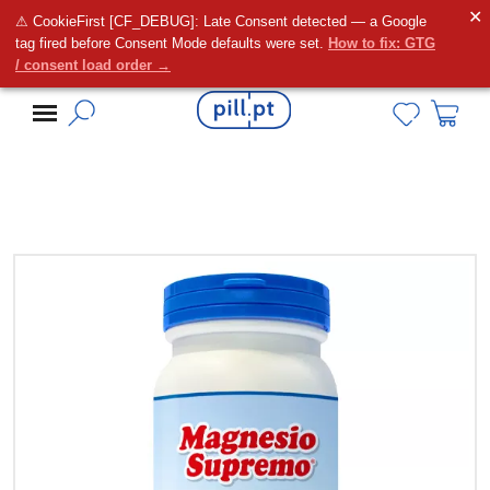
✕
⚠ CookieFirst [CF_DEBUG]: Late Consent detected — a Google
Alguma dúvida?
tag fired before Consent Mode defaults were set.
How to fix: GTG
/ consent load order →