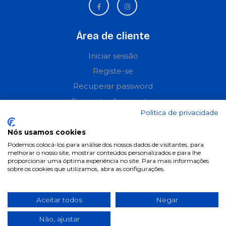
Área de cliente
Iniciar sessão
Registe-se
Recuperar password
Perguntas frequentes
Política de privacidade
Informações
Nós usamos cookies
Podemos colocá-los para análise dos nossos dados de visitantes, para
Termos & Condições
melhorar o nosso site, mostrar conteúdos personalizados e para lhe
proporcionar uma óptima experiência no site. Para mais informações
Política de privacidade
sobre os cookies que utilizamos, abra as configurações.
Política de cookies
Condições de campanhas
Aceitar todos
Negar
Últimas notícias & Blog
Não, ajustar