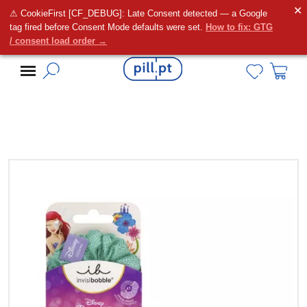
✕
⚠ CookieFirst [CF_DEBUG]: Late Consent detected — a Google
Alguma dúvida?
tag fired before Consent Mode defaults were set.
How to fix: GTG
/ consent load order →