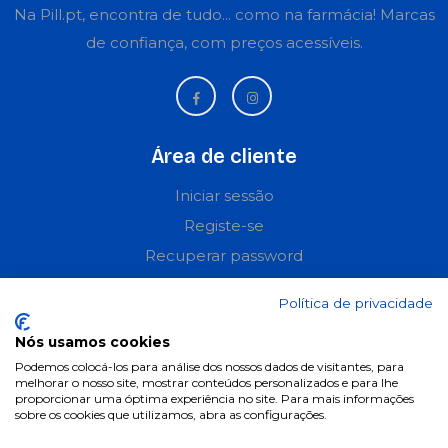
Na Pill.pt, encontra de tudo... como na farmácia! Marcas
de confiança, com preços acessíveis.
Área de cliente
Iniciar sessão
Registe-se
Recuperar password
Perguntas frequentes
Política de privacidade
Informações
Nós usamos cookies
Podemos colocá-los para análise dos nossos dados de visitantes, para
Termos & Condições
melhorar o nosso site, mostrar conteúdos personalizados e para lhe
proporcionar uma óptima experiência no site. Para mais informações
Política de privacidade
sobre os cookies que utilizamos, abra as configurações.
Política de cookies