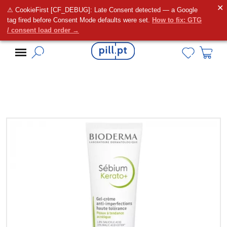
✕
⚠ CookieFirst [CF_DEBUG]: Late Consent detected — a Google
Alguma dúvida?
tag fired before Consent Mode defaults were set.
How to fix: GTG
/ consent load order →