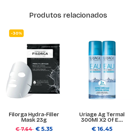
Produtos relacionados
-30%
Filorga Hydra-Filler
Uriage Ag Termal
Mask 23g
300Ml X2 Of E...
€ 5.35
€ 16.45
€ 7.64