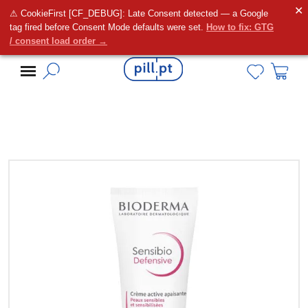
✕
⚠ CookieFirst [CF_DEBUG]: Late Consent detected — a Google
Alguma dúvida?
tag fired before Consent Mode defaults were set.
How to fix: GTG
/ consent load order →