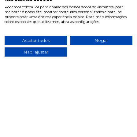
Podemos colocá-los para análise dos nossos dados de visitantes, para
Termos & Condições
melhorar o nosso site, mostrar conteúdos personalizados e para lhe
proporcionar uma óptima experiência no site. Para mais informações
Política de privacidade
sobre os cookies que utilizamos, abra as configurações.
Política de cookies
Condições de campanhas
Aceitar todos
Negar
Últimas notícias & Blog
Não, ajustar