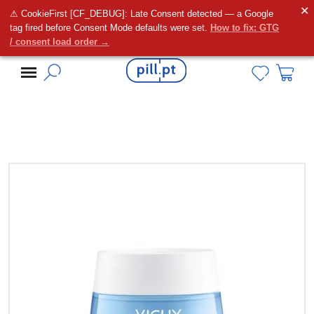
✕
⚠ CookieFirst [CF_DEBUG]: Late Consent detected — a Google
Alguma dúvida?
tag fired before Consent Mode defaults were set.
How to fix: GTG
/ consent load order →