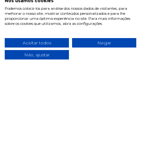
Nós usamos cookies
Podemos colocá-los para análise dos nossos dados de visitantes, para
Termos & Condições
melhorar o nosso site, mostrar conteúdos personalizados e para lhe
proporcionar uma óptima experiência no site. Para mais informações
Política de privacidade
sobre os cookies que utilizamos, abra as configurações.
Política de cookies
Condições de campanhas
Aceitar todos
Negar
Últimas notícias & Blog
Não, ajustar