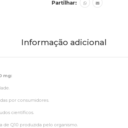
Partilhar:
Informação adicional
0 mg:
dade.
adas por consumidores.
dos científicos.
rma de Q10 produzida pelo organismo.