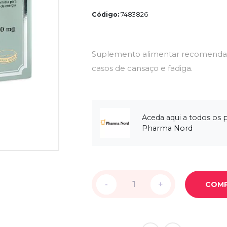
Código:
7483826
Suplemento alimentar recomendad
casos de cansaço e fadiga.
Aceda aqui a todos os 
Pharma Nord
-
-
+
+
COM