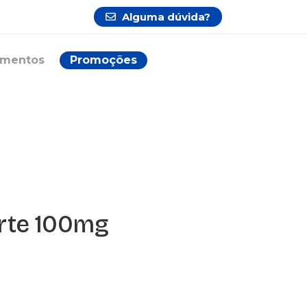
Alguma dúvida?
ementos
Promoções
orte 100mg