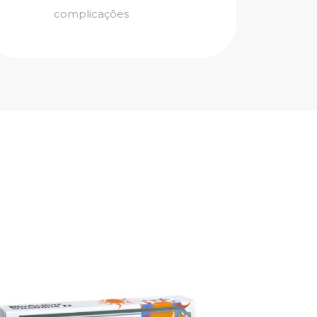
complicações
Bioacti