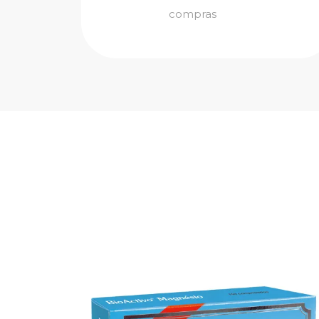
compras
p X 60