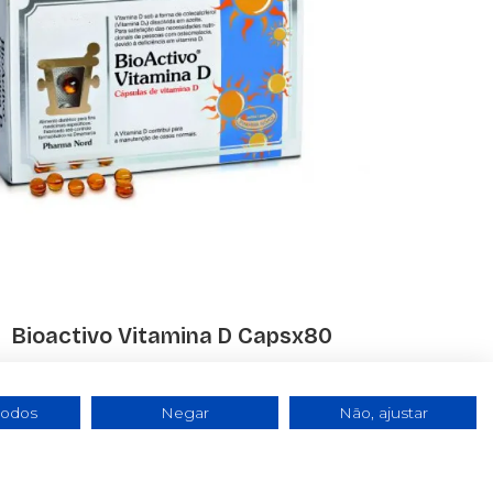
Bioactivo Vitamina D Capsx80
€ 13.72
todos
Negar
Não, ajustar