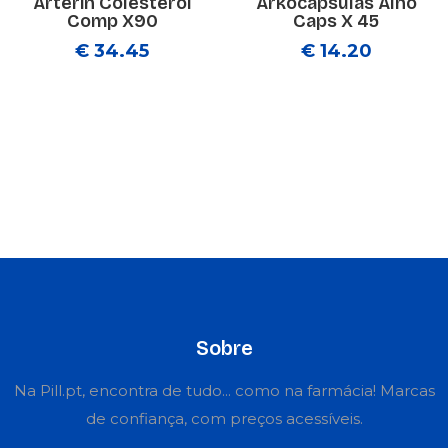
Arterin Colesterol
Arkocapsulas Alho
Comp X90
Caps X 45
€ 34.45
€ 14.20
Sobre
Na Pill.pt, encontra de tudo... como na farmácia! Marcas
de confiança, com preços acessíveis.