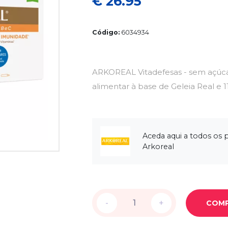
€ 26.95
Código:
6034934
ARKOREAL Vitadefesas - sem açúc
alimentar à base de Geleia Real e 1
Aceda aqui a todos os 
Arkoreal
-
-
+
+
COM