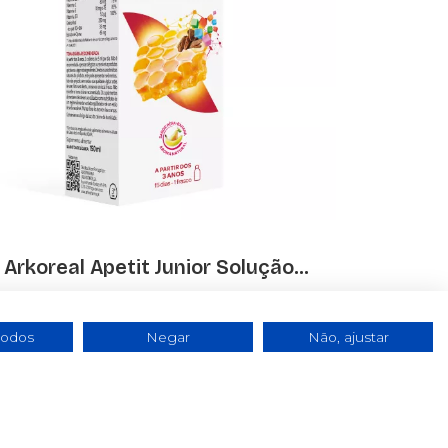
Arkoreal Apetit Junior Solução...
€ 14.95
todos
Negar
Não, ajustar