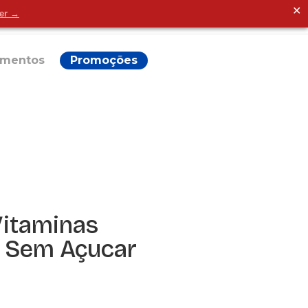
✕
der →
Alguma dúvida?
ementos
Promoções
Vitaminas
a Sem Açucar