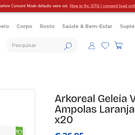
before Consent Mode defaults were set.
How to fix: GTG / consent load or
belo
Corpo
Rosto
Saúde & Bem-Estar
Supl
Arkoreal Geleia 
Ampolas Laranj
x20