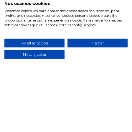
Informações
Nós usamos cookies
Podemos colocá-los para análise dos nossos dados de visitantes, para
Termos & Condições
melhorar o nosso site, mostrar conteúdos personalizados e para lhe
proporcionar uma óptima experiência no site. Para mais informações
Política de privacidade
sobre os cookies que utilizamos, abra as configurações.
Política de cookies
Condições de campanhas
Aceitar todos
Negar
Últimas notícias & Blog
Não, ajustar