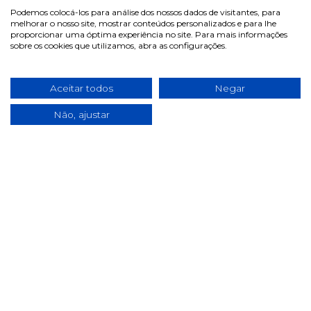
Podemos colocá-los para análise dos nossos dados de visitantes, para
melhorar o nosso site, mostrar conteúdos personalizados e para lhe
proporcionar uma óptima experiência no site. Para mais informações
sobre os cookies que utilizamos, abra as configurações.
Absorvit Mais
Aceitar todos
Negar
Alimento Susp 20...
€ 9.99
Não, ajustar
Sobre
Na Pill.pt, encontra de tudo... como na farmácia! Marcas