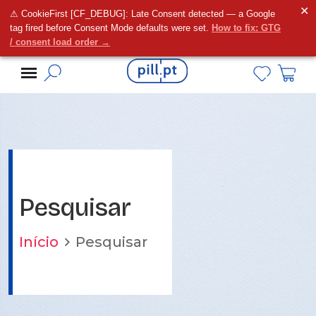
✕
⚠ CookieFirst [CF_DEBUG]: Late Consent detected — a Google
Alguma dúvida?
tag fired before Consent Mode defaults were set.
How to fix: GTG
/ consent load order →
Pesquisar
Início
Pesquisar