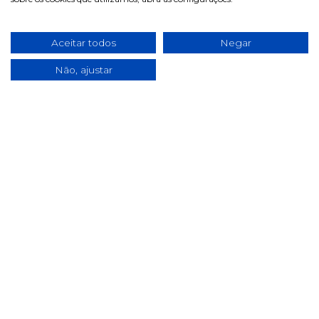
Área de cliente
Aceitar todos
Negar
Iniciar sessão
Não, ajustar
Registe-se
Recuperar password
Perguntas frequentes
Informações
Termos & Condições
Política de privacidade
Política de cookies
Condições de campanhas
Últimas notícias & Blog