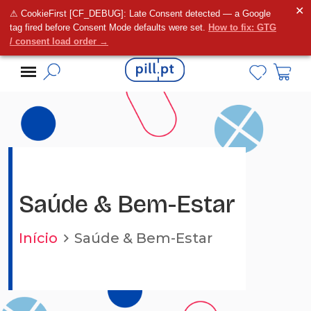
✕
⚠ CookieFirst [CF_DEBUG]: Late Consent detected — a Google
Alguma dúvida?
tag fired before Consent Mode defaults were set.
How to fix: GTG
/ consent load order →
Saúde & Bem-Estar
Início
Saúde & Bem-Estar