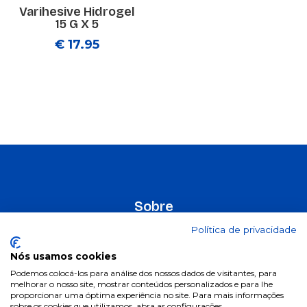
Varihesive Hidrogel
15 G X 5
€ 17.95
Sobre
Política de privacidade
Na Pill.pt, encontra de tudo... como na farmácia! Marcas
de confiança, com preços acessíveis.
Nós usamos cookies
Podemos colocá-los para análise dos nossos dados de visitantes, para
melhorar o nosso site, mostrar conteúdos personalizados e para lhe
proporcionar uma óptima experiência no site. Para mais informações
sobre os cookies que utilizamos, abra as configurações.