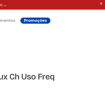
✕
der →
Alguma dúvida?
ementos
Promoções
ux Ch Uso Freq