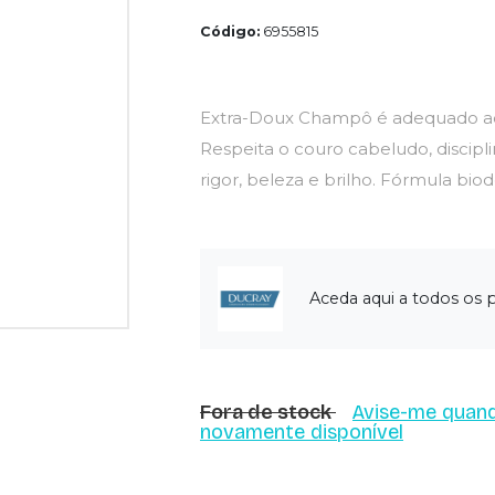
Código:
6955815
Extra-Doux Champô é adequado aos
Respeita o couro cabeludo, discipl
rigor, beleza e brilho. Fórmula bio
Aceda aqui a todos os 
Fora de stock
Avise-me quand
novamente disponível