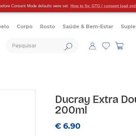
before Consent Mode defaults were set.
How to fix: GTG / consent load or
belo
Corpo
Rosto
Saúde & Bem-Estar
Supl
Ducray Extra Do
200ml
€ 6.90