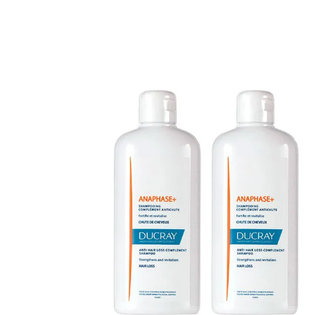
a 40...