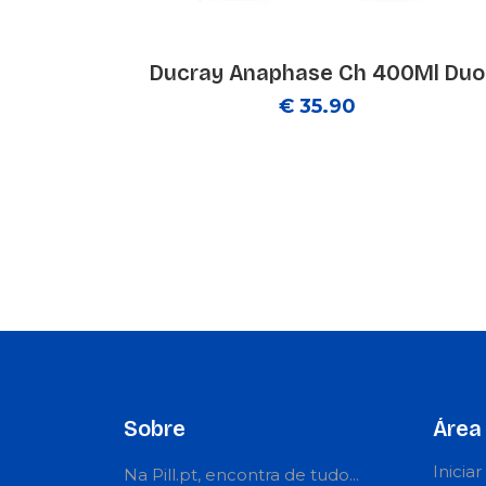
Ducray Anaphase Ch 400Ml Duo
€ 35.90
Sobre
Área 
Inicia
Na Pill.pt, encontra de tudo...