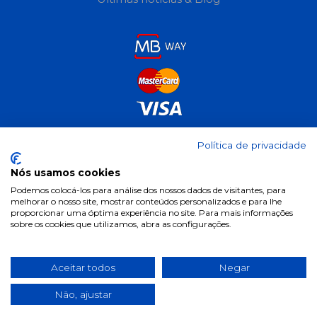
Política de privacidade
Nós usamos cookies
Podemos colocá-los para análise dos nossos dados de visitantes, para
melhorar o nosso site, mostrar conteúdos personalizados e para lhe
proporcionar uma óptima experiência no site. Para mais informações
sobre os cookies que utilizamos, abra as configurações.
2025 ©
pill.pt
. Todos os direitos reservados.
Desenvolvido por
Fidelizarte
.
Aceitar todos
Negar
Início
Sobre Nós
Contactos
Não, ajustar