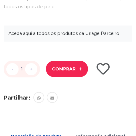
todos os tipos de pele.
Aceda aqui a todos os produtos da Uriage Parceiro
-
-
+
+
COMPRAR
Partilhar: