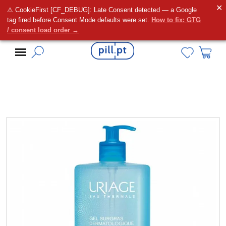
✕
⚠ CookieFirst [CF_DEBUG]: Late Consent detected — a Google
Alguma dúvida?
tag fired before Consent Mode defaults were set.
How to fix: GTG
/ consent load order →