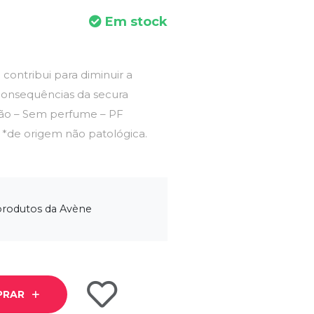
Em stock
contribui para diminuir a
 consequências da secura
bão – Sem perfume – PF
s. *de origem não patológica.
 produtos da Avène
PRAR