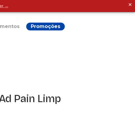
✕
der →
Alguma dúvida?
ementos
Promoções
Ad Pain Limp