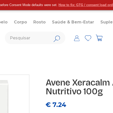
before Consent Mode defaults were set.
How to fix: GTG / consent load or
belo
Corpo
Rosto
Saúde & Bem-Estar
Supl
Avene Xeracalm 
Nutritivo 100g
€ 7.24