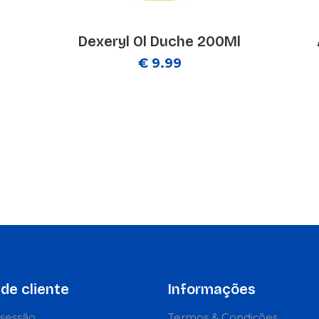
Dexeryl Ol Duche 200Ml
€ 9.99
de cliente
Informações
r sessão
Termos & Condições