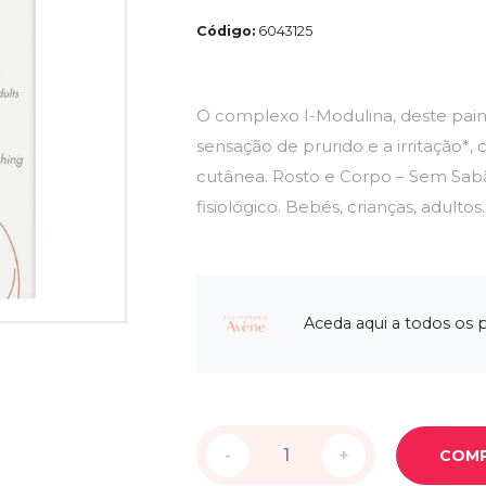
Código:
6043125
O complexo I-Modulina, deste pain 
sensação de prurido e a irritação*,
cutânea. Rosto e Corpo – Sem Sa
fisiológico. Bebés, crianças, adulto
Aceda aqui a todos os
-
-
+
+
COM