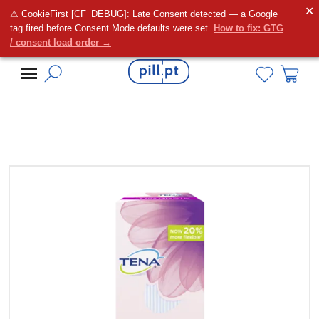
✕
⚠ CookieFirst [CF_DEBUG]: Late Consent detected — a Google
Alguma dúvida?
tag fired before Consent Mode defaults were set.
How to fix: GTG
/ consent load order →