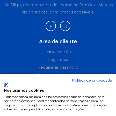
Na Pill.pt, encontra de tudo... como na farmácia! Marcas
de confiança, com preços acessíveis.
Área de cliente
Iniciar sessão
Registe-se
Recuperar password
Perguntas frequentes
Política de privacidade
Informações
Nós usamos cookies
Podemos colocá-los para análise dos nossos dados de visitantes, para
Termos & Condições
melhorar o nosso site, mostrar conteúdos personalizados e para lhe
proporcionar uma óptima experiência no site. Para mais informações
Política de privacidade
sobre os cookies que utilizamos, abra as configurações.
Política de cookies