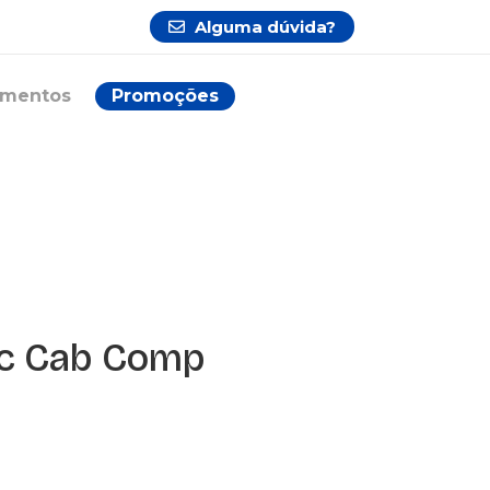
Alguma dúvida?
ementos
Promoções
sc Cab Comp