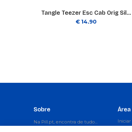
Tangle Teezer Esc Cab Orig Sil...
€ 14.90
Sobre
Área 
Inicia
Na Pill.pt, encontra de tudo...
Regist
como na farmácia! Marcas de