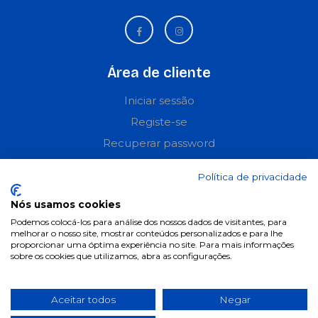
Área de cliente
Iniciar sessão
Registe-se
Recuperar password
Perguntas frequentes
Política de privacidade
Informações
Nós usamos cookies
Podemos colocá-los para análise dos nossos dados de visitantes, para
Termos & Condições
melhorar o nosso site, mostrar conteúdos personalizados e para lhe
proporcionar uma óptima experiência no site. Para mais informações
Política de privacidade
sobre os cookies que utilizamos, abra as configurações.
Política de cookies
Condições de campanhas
Aceitar todos
Negar
Últimas notícias & Blog