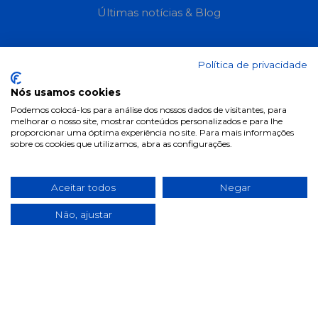
Últimas notícias & Blog
Política de privacidade
Nós usamos cookies
Podemos colocá-los para análise dos nossos dados de visitantes, para
melhorar o nosso site, mostrar conteúdos personalizados e para lhe
proporcionar uma óptima experiência no site. Para mais informações
sobre os cookies que utilizamos, abra as configurações.
Aceitar todos
Negar
Não, ajustar
2025 ©
pill.pt
. Todos os direitos reservados.
Desenvolvido por
Fidelizarte
.
Início
Sobre Nós
Contactos