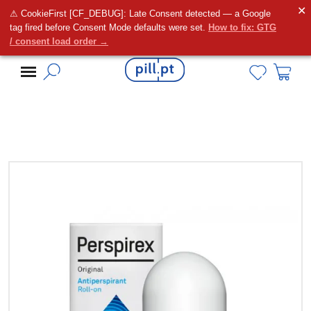
✕
⚠ CookieFirst [CF_DEBUG]: Late Consent detected — a Google
Alguma dúvida?
tag fired before Consent Mode defaults were set.
How to fix: GTG
/ consent load order →