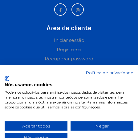
Área de cliente
Iniciar sessão
Registe-se
Recuperar password
Perguntas frequentes
Política de privacidade
Informações
Nós usamos cookies
Podemos colocá-los para análise dos nossos dados de visitantes, para
Termos & Condições
melhorar o nosso site, mostrar conteúdos personalizados e para lhe
proporcionar uma óptima experiência no site. Para mais informações
Política de privacidade
sobre os cookies que utilizamos, abra as configurações.
Política de cookies
Condições de campanhas
Aceitar todos
Negar
Últimas notícias & Blog
Não, ajustar