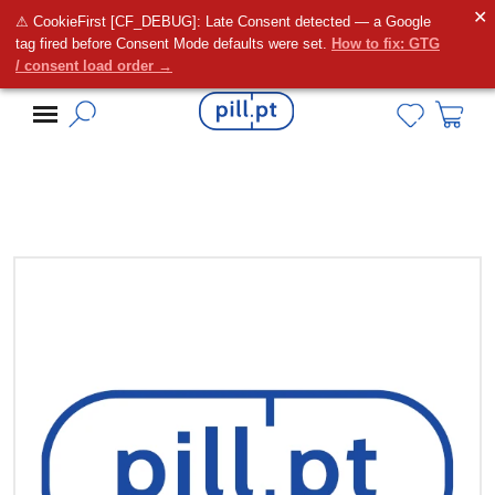
✕
⚠ CookieFirst [CF_DEBUG]: Late Consent detected — a Google
Alguma dúvida?
tag fired before Consent Mode defaults were set.
How to fix: GTG
/ consent load order →