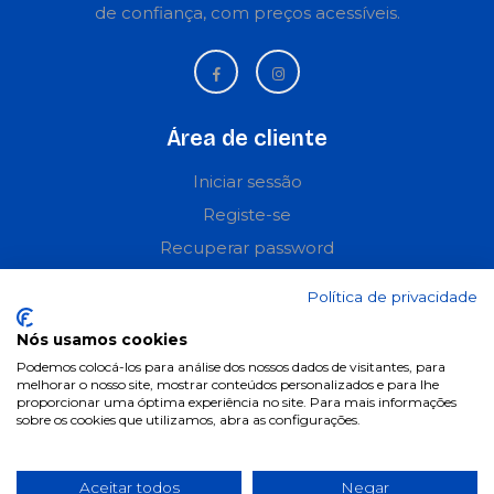
de confiança, com preços acessíveis.
Área de cliente
Iniciar sessão
Registe-se
Recuperar password
Perguntas frequentes
Política de privacidade
Informações
Nós usamos cookies
Podemos colocá-los para análise dos nossos dados de visitantes, para
Termos & Condições
melhorar o nosso site, mostrar conteúdos personalizados e para lhe
proporcionar uma óptima experiência no site. Para mais informações
Política de privacidade
sobre os cookies que utilizamos, abra as configurações.
Política de cookies
Condições de campanhas
Aceitar todos
Negar