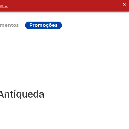
✕
der →
Alguma dúvida?
ementos
Promoções
 Antiqueda