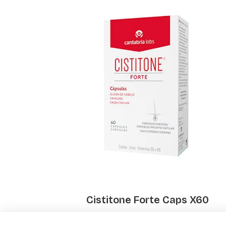
lx2 -...
Cistitone Forte Caps X60
€ 27.95