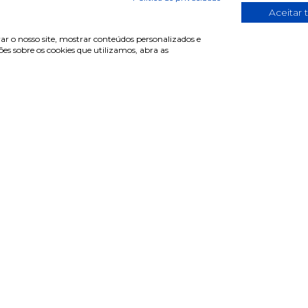
Aceitar 
ar o nosso site, mostrar conteúdos personalizados e
s sobre os cookies que utilizamos, abra as
de cliente
Informações
r sessão
Termos & Condições
e-se
Política de privacidade
erar password
Política de cookies
ntas frequentes
Condições de campanhas
Últimas notícias & Blog