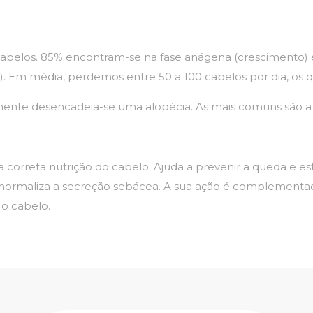
belos. 85% encontram-se na fase anágena (crescimento) e
. Em média, perdemos entre 50 a 100 cabelos por dia, os q
mente desencadeia-se uma alopécia. As mais comuns são a a
orreta nutrição do cabelo. Ajuda a prevenir a queda e es
o e normaliza a secreção sebácea. A sua ação é complementa
 o cabelo.