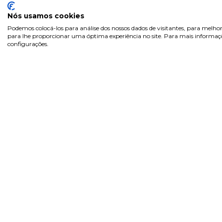
Nós usamos cookies
Podemos colocá-los para análise dos nossos dados de visitantes, para melhor
para lhe proporcionar uma óptima experiência no site. Para mais informaçõe
configurações.
Sobre
Área 
Inicia
Na Pill.pt, encontra de tudo...
Regist
como na farmácia! Marcas de
confiança, com preços acessíveis.
Recup
Pergu