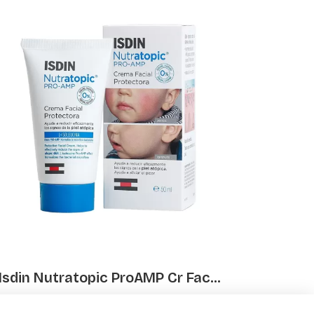
ISDIN 
Isdin Nutratopic ProAMP Cr Fac...
€ 22.45