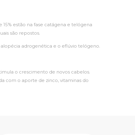
 15% estão na fase catágena e telógena
uais são repostos.
lopécia adrogenética e o eflúvio telógeno.
timula o crescimento de novos cabelos.
da com o aporte de zinco, vitaminas do