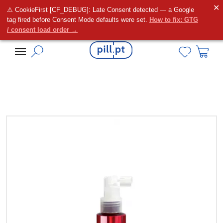
✕
⚠ CookieFirst [CF_DEBUG]: Late Consent detected — a Google
Alguma dúvida?
tag fired before Consent Mode defaults were set.
How to fix: GTG
/ consent load order →