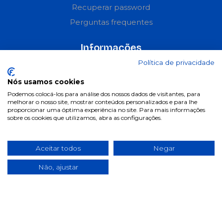
Recuperar password
Perguntas frequentes
Informações
Política de privacidade
Termos & Condições
Política de privacidade
Nós usamos cookies
Podemos colocá-los para análise dos nossos dados de visitantes, para
Política de cookies
melhorar o nosso site, mostrar conteúdos personalizados e para lhe
proporcionar uma óptima experiência no site. Para mais informações
Condições de campanhas
sobre os cookies que utilizamos, abra as configurações.
Últimas notícias & Blog
Aceitar todos
Negar
Não, ajustar