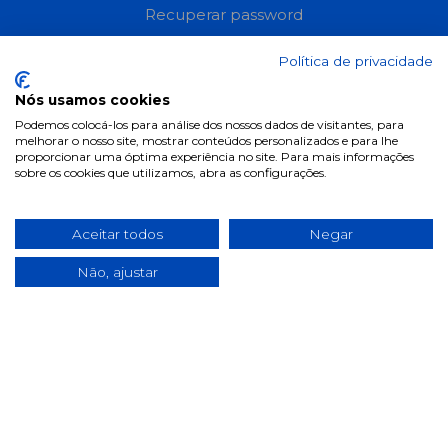
Recuperar password
Perguntas frequentes
Política de privacidade
Informações
Nós usamos cookies
Podemos colocá-los para análise dos nossos dados de visitantes, para
Termos & Condições
melhorar o nosso site, mostrar conteúdos personalizados e para lhe
proporcionar uma óptima experiência no site. Para mais informações
Política de privacidade
sobre os cookies que utilizamos, abra as configurações.
Política de cookies
Condições de campanhas
Aceitar todos
Negar
Últimas notícias & Blog
Não, ajustar