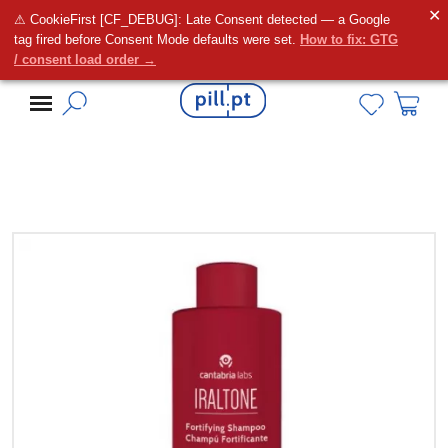
✕
⚠ CookieFirst [CF_DEBUG]: Late Consent detected — a Google
Alguma dúvida?
tag fired before Consent Mode defaults were set.
How to fix: GTG
/ consent load order →