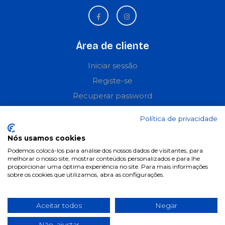
Área de cliente
Iniciar sessão
Registe-se
Recuperar password
Perguntas frequentes
Política de privacidade
Informações
Nós usamos cookies
Podemos colocá-los para análise dos nossos dados de visitantes, para
Termos & Condições
melhorar o nosso site, mostrar conteúdos personalizados e para lhe
proporcionar uma óptima experiência no site. Para mais informações
Política de privacidade
sobre os cookies que utilizamos, abra as configurações.
Política de cookies
Condições de campanhas
Aceitar todos
Negar
Últimas notícias & Blog
Não, ajustar