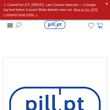
✕
⚠ CookieFirst [CF_DEBUG]: Late Consent detected — a Google
Alguma dúvida?
tag fired before Consent Mode defaults were set.
How to fix: GTG
/ consent load order →