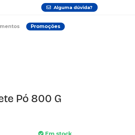
Alguma dúvida?
ementos
Promoções
ete Pó 800 G
Em stock