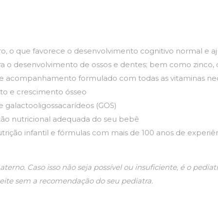
 o que favorece o desenvolvimento cognitivo normal e aj
a o desenvolvimento de ossos e dentes; bem como zinco, q
 acompanhamento formulado com todas as vitaminas neces
nto e crescimento ósseo
 galactooligossacarídeos (GOS)
tão nutricional adequada do seu bebê
ição infantil e fórmulas com mais de 100 anos de experiênci
materno. Caso isso não seja possível ou insuficiente, é o pedi
e leite sem a recomendação do seu pediatra.