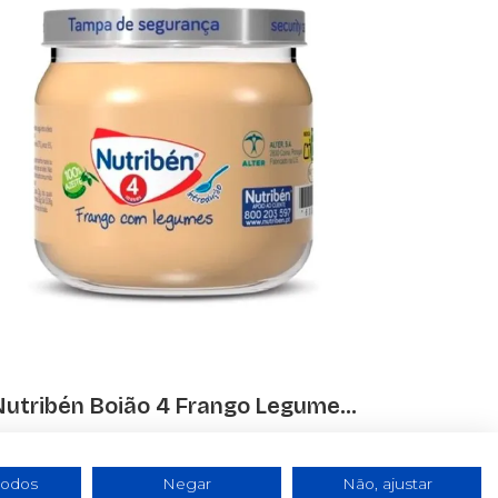
Chicco 
Nutribén Boião 4 Frango Legume...
€ 0.85
todos
Negar
Não, ajustar