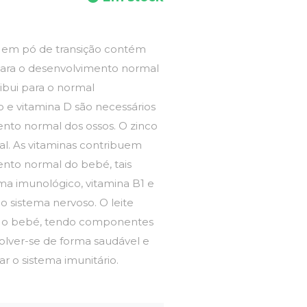
 em pó de transição contém
ara o desenvolvimento normal
ribui para o normal
o e vitamina D são necessários
nto normal dos ossos. O zinco
al. As vitaminas contribuem
nto normal do bebé, tais
ma imunológico, vitamina B1 e
 sistema nervoso. O leite
a o bebé, tendo componentes
olver-se de forma saudável e
 o sistema imunitário.