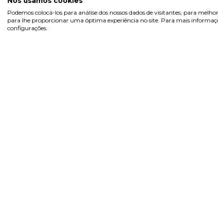
Nós usamos cookies
Podemos colocá-los para análise dos nossos dados de visitantes, para melhor
para lhe proporcionar uma óptima experiência no site. Para mais informaçõe
configurações.
Sobre
Área 
Inicia
Na Pill.pt, encontra de tudo...
Regist
como na farmácia! Marcas de
confiança, com preços acessíveis.
Recup
Pergu