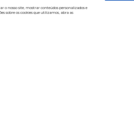
ar o nosso site, mostrar conteúdos personalizados e
s sobre os cookies que utilizamos, abra as
de cliente
Informações
r sessão
Termos & Condições
e-se
Política de privacidade
erar password
Política de cookies
ntas frequentes
Condições de campanhas
Últimas notícias & Blog