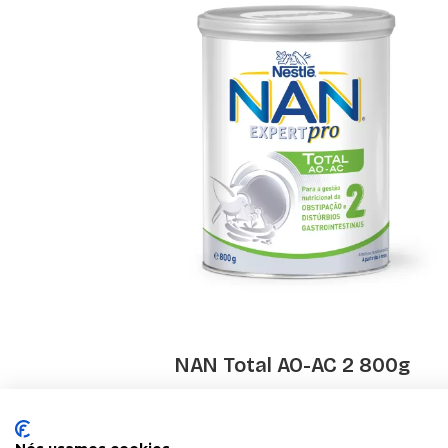
o X 10
NAN Total AO-AC 2 800g
€ 18.28