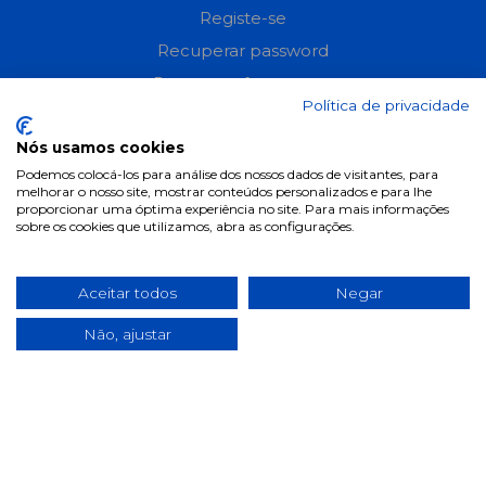
Registe-se
Recuperar password
Perguntas frequentes
Política de privacidade
Informações
Nós usamos cookies
Podemos colocá-los para análise dos nossos dados de visitantes, para
Termos & Condições
melhorar o nosso site, mostrar conteúdos personalizados e para lhe
proporcionar uma óptima experiência no site. Para mais informações
Política de privacidade
sobre os cookies que utilizamos, abra as configurações.
Política de cookies
Condições de campanhas
Aceitar todos
Negar
Últimas notícias & Blog
Não, ajustar